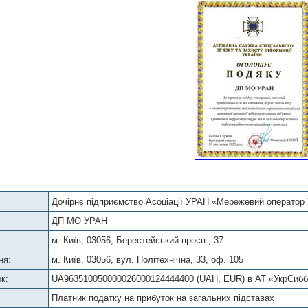
Дочірнє підприємство Асоціації УРАН «Мережевий оператор
ДП МО УРАН
м. Київ, 03056, Берестейський просп., 37
ня:
м. Київ, 03056, вул. Політехнічна, 33, оф. 105
к:
UA963510050000026000124444400 (UAH, EUR) в АТ «УкрСибб
Платник податку на прибуток на загальних підставах