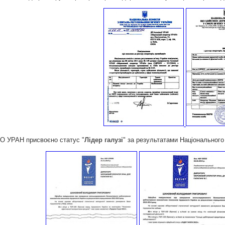
МО УРАН присвоєно статус "
Лідер галузі
" за результатами Національного 