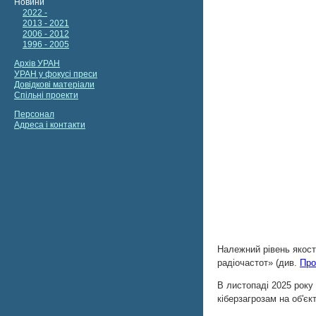
Належний рівень якост
радіочастот» (див.
Про
В листопаді 2025 року
кіберзагрозам на об'є