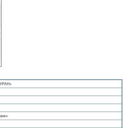
 УРАН»
анк»